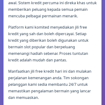
awal. Sistem kredit percuma ini direka khas untuk
memberikan peluang kepada semua pemain
mencuba pelbagai permainan menarik.
Platform kami komited menyediakan jili free
kredit yang sah dan boleh dipercayai. Setiap
kredit yang diberikan boleh digunakan untuk
bermain slot popular dan berpeluang
memenangi hadiah sebenar. Proses tuntutan
kredit adalah mudah dan pantas.
Manfaatkan jili free kredit hari ini dan mulakan
perjalanan kemenangan anda. Tim sokongan
pelanggan kami sedia membantu 24/7 untuk
memastikan pengalaman bermain yang lancar
dan memuaskan.