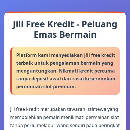
Jili Free Kredit - Peluang
Emas Bermain
Platform kami menyediakan jili free kredit
terbaik untuk pengalaman bermain yang
menguntungkan. Nikmati kredit percuma
tanpa deposit awal dan rasai keseronokan
permainan slot premium.
Jili free kredit merupakan tawaran istimewa yang
membolehkan pemain menikmati permainan slot
tanpa perlu melabur wang sendiri pada peringkat