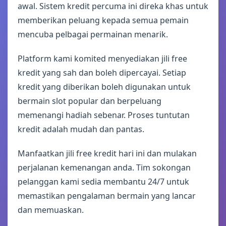
awal. Sistem kredit percuma ini direka khas untuk
memberikan peluang kepada semua pemain
mencuba pelbagai permainan menarik.
Platform kami komited menyediakan jili free
kredit yang sah dan boleh dipercayai. Setiap
kredit yang diberikan boleh digunakan untuk
bermain slot popular dan berpeluang
memenangi hadiah sebenar. Proses tuntutan
kredit adalah mudah dan pantas.
Manfaatkan jili free kredit hari ini dan mulakan
perjalanan kemenangan anda. Tim sokongan
pelanggan kami sedia membantu 24/7 untuk
memastikan pengalaman bermain yang lancar
dan memuaskan.