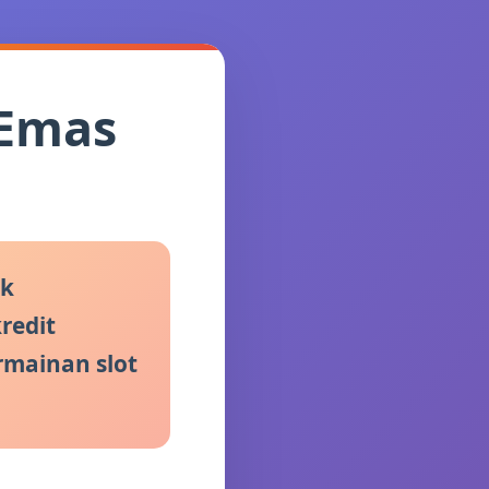
g Emas
uk
redit
rmainan slot