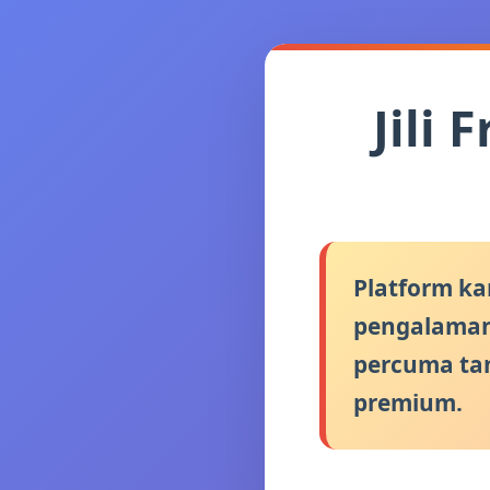
Jili 
Platform ka
pengalaman
percuma tan
premium.