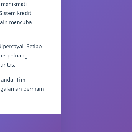
n menikmati
Sistem kredit
main mencuba
ipercayai. Setiap
 berpeluang
antas.
 anda. Tim
ngalaman bermain