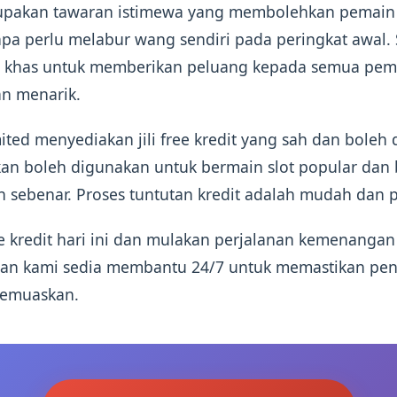
merupakan tawaran istimewa yang membolehkan pemai
pa perlu melabur wang sendiri pada peringkat awal. 
ka khas untuk memberikan peluang kepada semua pe
n menarik.
ted menyediakan jili free kredit yang sah dan boleh d
ikan boleh digunakan untuk bermain slot popular dan
sebenar. Proses tuntutan kredit adalah mudah dan p
ee kredit hari ini dan mulakan perjalanan kemenangan
an kami sedia membantu 24/7 untuk memastikan pe
memuaskan.