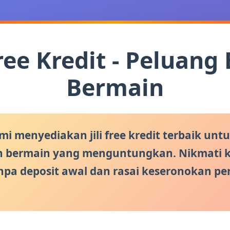
Free Kredit - Peluan
Bermain
mi menyediakan jili free kredit terbaik unt
 bermain yang menguntungkan. Nikmati k
pa deposit awal dan rasai keseronokan pe