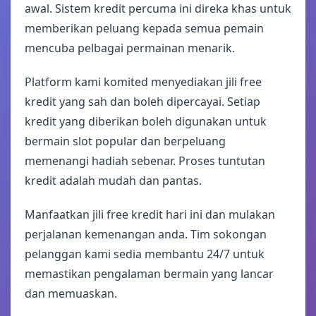
awal. Sistem kredit percuma ini direka khas untuk
memberikan peluang kepada semua pemain
mencuba pelbagai permainan menarik.
Platform kami komited menyediakan jili free
kredit yang sah dan boleh dipercayai. Setiap
kredit yang diberikan boleh digunakan untuk
bermain slot popular dan berpeluang
memenangi hadiah sebenar. Proses tuntutan
kredit adalah mudah dan pantas.
Manfaatkan jili free kredit hari ini dan mulakan
perjalanan kemenangan anda. Tim sokongan
pelanggan kami sedia membantu 24/7 untuk
memastikan pengalaman bermain yang lancar
dan memuaskan.