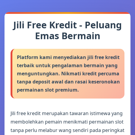
Jili Free Kredit - Peluang
Emas Bermain
Platform kami menyediakan jili free kredit
terbaik untuk pengalaman bermain yang
menguntungkan. Nikmati kredit percuma
tanpa deposit awal dan rasai keseronokan
permainan slot premium.
Jili free kredit merupakan tawaran istimewa yang
membolehkan pemain menikmati permainan slot
tanpa perlu melabur wang sendiri pada peringkat