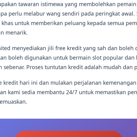
merupakan tawaran istimewa yang membolehkan pemai
pa perlu melabur wang sendiri pada peringkat awal. 
ka khas untuk memberikan peluang kepada semua pe
n menarik.
ted menyediakan jili free kredit yang sah dan boleh d
ikan boleh digunakan untuk bermain slot popular dan
sebenar. Proses tuntutan kredit adalah mudah dan p
ee kredit hari ini dan mulakan perjalanan kemenangan
an kami sedia membantu 24/7 untuk memastikan pe
memuaskan.