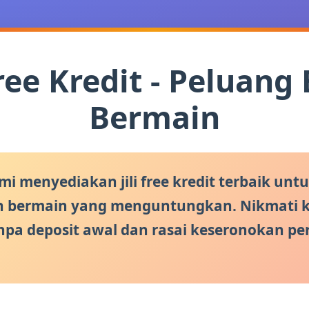
Free Kredit - Peluan
Bermain
mi menyediakan jili free kredit terbaik unt
 bermain yang menguntungkan. Nikmati k
pa deposit awal dan rasai keseronokan pe