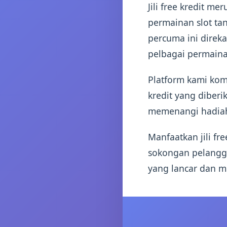
Jili free kredit 
permainan slot tan
percuma ini dire
pelbagai permaina
Platform kami komi
kredit yang diber
memenangi hadiah 
Manfaatkan jili fr
sokongan pelangg
yang lancar dan 