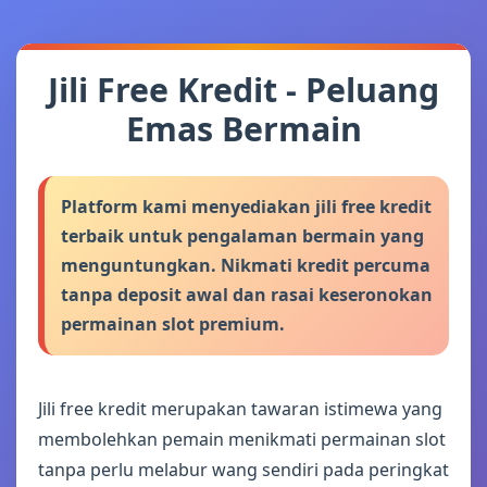
Jili Free Kredit - Peluang
Emas Bermain
Platform kami menyediakan jili free kredit
terbaik untuk pengalaman bermain yang
menguntungkan. Nikmati kredit percuma
tanpa deposit awal dan rasai keseronokan
permainan slot premium.
Jili free kredit merupakan tawaran istimewa yang
membolehkan pemain menikmati permainan slot
tanpa perlu melabur wang sendiri pada peringkat